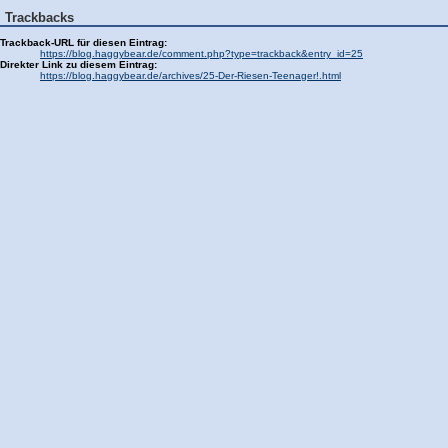
Trackbacks
Trackback-URL für diesen Eintrag:
https://blog.haggybear.de/comment.php?type=trackback&entry_id=25
Direkter Link zu diesem Eintrag:
https://blog.haggybear.de/archives/25-Der-Riesen-Teenager!.html