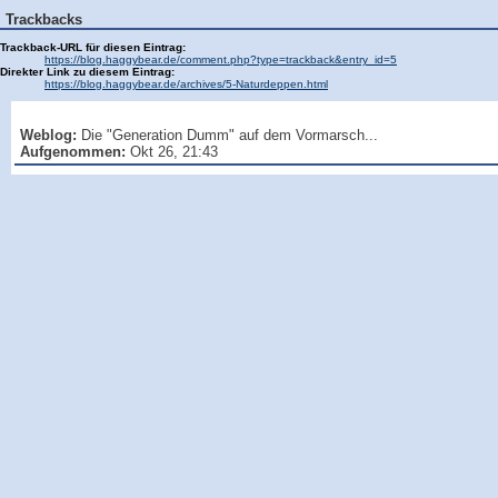
Trackbacks
Trackback-URL für diesen Eintrag:
https://blog.haggybear.de/comment.php?type=trackback&entry_id=5
Direkter Link zu diesem Eintrag:
https://blog.haggybear.de/archives/5-Naturdeppen.html
Weblog:
Die "Generation Dumm" auf dem Vormarsch...
Aufgenommen:
Okt 26, 21:43